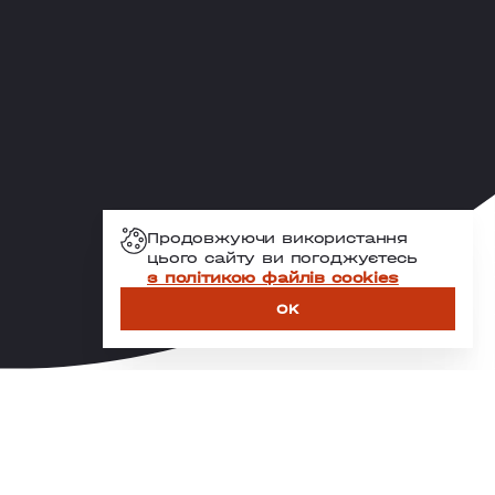
Продовжуючи використання
цього сайту ви погоджуєтесь
з політикою файлів cookies
OK
НАС ОБИРАЮТЬ ПОНАД 13
000 КЛІЄНТІВ ЩОМІСЯЦЯ.
І ЦЕ НЕ ВИПАДКОВІСТЬ — ЦЕ