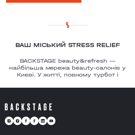
ВАШ МІСЬКИЙ STRESS RELIEF
BACKSTAGE beauty&refresh —
найбільша мережа beauty-салонів у
Києві. У житті, повному турбот і
тривог, ми ㅡ це твоє улюблене місце,
де є можливість перезавантажитися
та відчути рефреш.