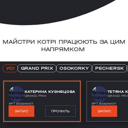
МАЙСТРИ КОТРІ ПРАЦЮЮТЬ ЗА ЦИМ
НАПРЯМКОМ
УСІ
GRAND PRIX
OSOKORKY
PECHERSK
КАТЕРИНА КУЗНЄЦОВА
ТЕТЯНА 
GRAND PRIX
GRAND PRI
АРТ Візажист
АРТ Візажист
ЗАПИС
ПРОФІЛЬ
ЗАПИС