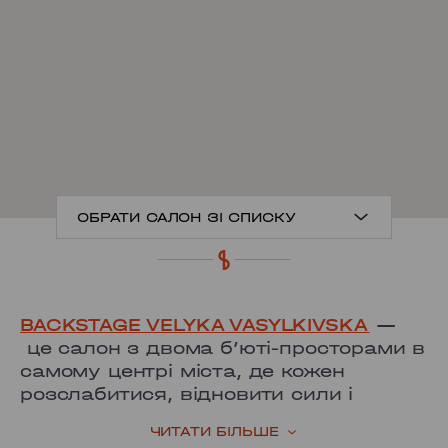
ОБРАТИ САЛОН ЗІ СПИСКУ
ANTONOVYCHA
BACKSTAGE VELYKA VASYLKIVSKA
—
MYSHUHY
це салон з двома б’юті-просторами в
самому центрі міста, де кожен
GRAND PRIX
розслабитися, відновити сили і
створити свій неповторний образ.
LOBANOVSKOHO
ЧИТАТИ БІЛЬШЕ