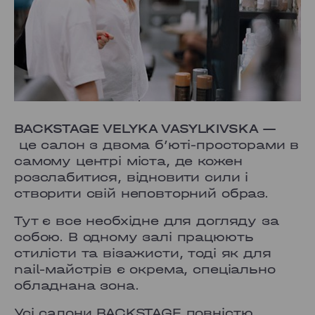
BACKSTAGE VELYKA VASYLKIVSKA —
це салон з двома б’юті-просторами в
самому центрі міста, де кожен
розслабитися, відновити сили і
створити свій неповторний образ.
Тут є все необхідне для догляду за
собою. В одному залі працюють
стилісти та візажисти, тоді як для
nail-майстрів є окрема, спеціально
обладнана зона.
Усі салони BACKSTAGE повністю