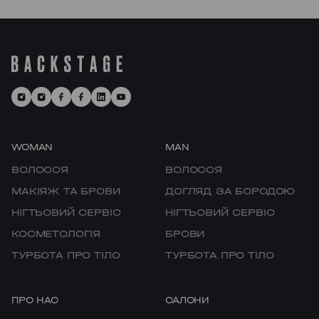
Тут є все необхідне для догляду за
OBOLON
собою. В одному залі працюють
стилісти та візажисти, тоді як для
CHORNOVOLA
nail-майстрів є окрема, спеціально
обладнана зона.
TEREMKY
KLOVSKYI
HOTEL HILTON KYIV
WOMAN
MAN
VELYKA VASYLKIVSKA
ВОЛОССЯ
ВОЛОССЯ
МАКІЯЖ ТА БРОВИ
ДОГЛЯД ЗА БОРОДОЮ
LYPKY
НІГТЬОВИЙ СЕРВІС
НІГТЬОВИЙ СЕРВІС
PECHERSK
КОСМЕТОЛОГІЯ
БРОВИ
ТУРБОТА ПРО ТІЛО
ТУРБОТА ПРО ТІЛО
COMFORT TOWN
OSOKORKY
ПРО НАС
САЛОНИ