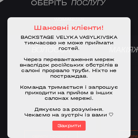
ОБЕРІТЬ
ПОСЛУГУ
WOMAN
MAN
Шановні клієнти!
BACKSTAGE VELYKA VASYLKIVSKA
тимчасово не може приймати
ВОЛОССЯ
МАКІЯ
гостей.
Через перевантаження мереж
внаслідок російських обстрілів в
салоні прорвало труби. Ніхто не
постраждав.
Команда тримається і запрошує
приходити на прийом в інших
салонах мережі.
Дякуємо за розуміння.
Чекаємо на зустріч із вами 🤍
Закрити
ОБРАТИ ПОСЛУГУ
ОБРА