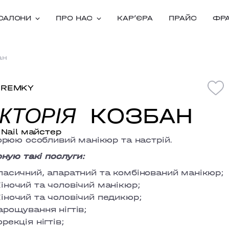
САЛОНИ
ПРО НАС
КАРʼЄРА
ПРАЙС
ФР
ан
EREMKY
КОЗБАН
ІКТОРІЯ
Nail майстер
рюю особливий манікюр та настрій.
ную такі послуги:
ласичний, апаратний та комбінований манікюр;
іночий та чоловічий манікюр;
іночий та чоловічий педикюр;
арощування нігтів;
орекція нігтів;