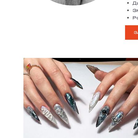
Д
З
Р
З