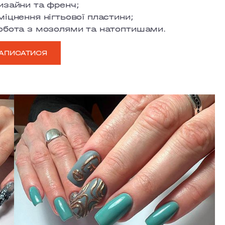
изайни та френч;
міцнення нігтьової пластини;
обота з мозолями та натоптишами.
АПИСАТИСЯ