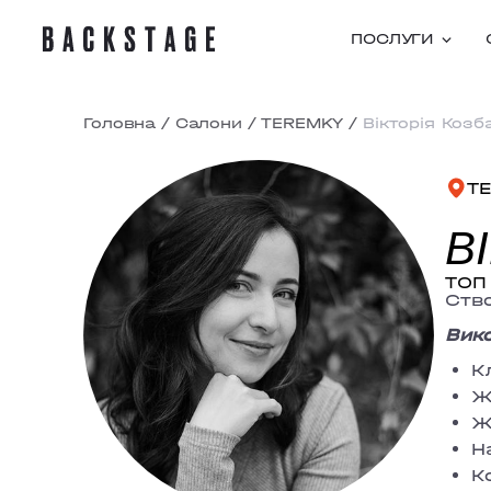
ПОСЛУГИ
Головна
/
Салони
/
TEREMKY
/
Вікторія Козб
T
В
ТОП 
Ство
Вико
К
Ж
Ж
Н
К