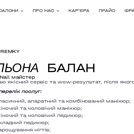
САЛОНИ
ПРО НАС
КАРʼЄРА
ПРАЙС
ФР
EREMKY
БАЛАН
ЛЬОНА
Nail майстер
ю якісний сервіс та wow-результат, після яког
перелік послуг:
ласичний, апаратний та комбінований манікюр;
іночий та чоловічий манікюр;
іночий та чоловічий педикюр;
кладний педикюр;
арощування нігтів;