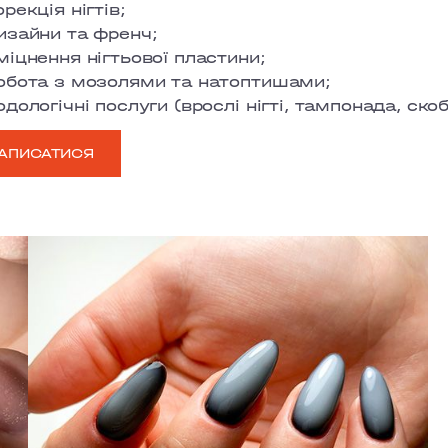
орекція нігтів;
изайни та френч;
міцнення нігтьової пластини;
обота з мозолями та натоптишами;
одологічні послуги (врослі нігті, тампонада, ско
АПИСАТИСЯ