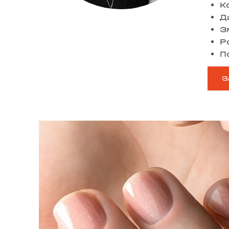
К
Д
З
Р
П
З