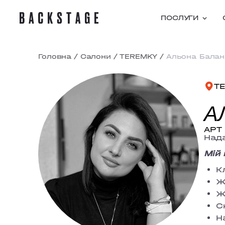
ПОСЛУГИ
Головна
/
Салони
/
TEREMKY
/
Альона Балан
T
А
АРТ 
Нада
Мій 
К
Ж
Ж
С
Н