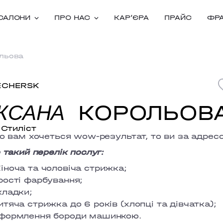
САЛОНИ
ПРО НАС
КАРʼЄРА
ПРАЙС
ФР
льова
ECHERSK
КОРОЛЬОВ
КСАНА
Стиліст
 вам хочеться wow-результат, то ви за адрес
такий перелік послуг:
іноча та чоловіча стрижка;
рості фарбування;
кладки;
итяча стрижка до 6 років (хлопці та дівчатка);
формлення бороди машинкою.