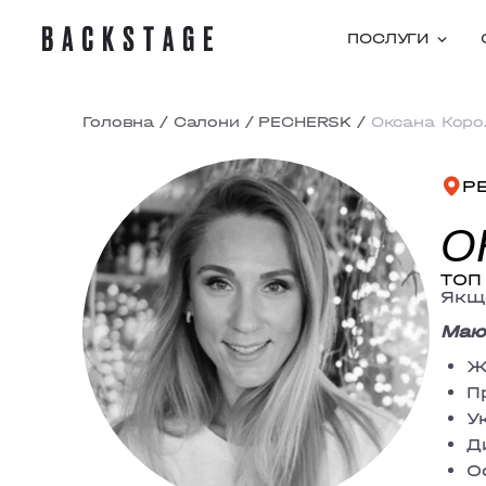
ПОСЛУГИ
Головна
/
Салони
/
PECHERSK
/
Оксана Коро
P
О
ТОП 
Якщо
Маю 
Ж
П
У
Д
О