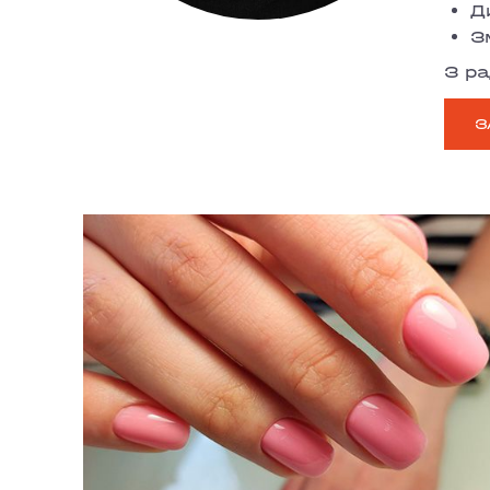
Д
З
З ра
З