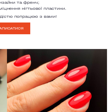
изайни та френч;
міцнення нігтьової пластини.
дістю попрацюю з вами!
АПИСАТИСЯ