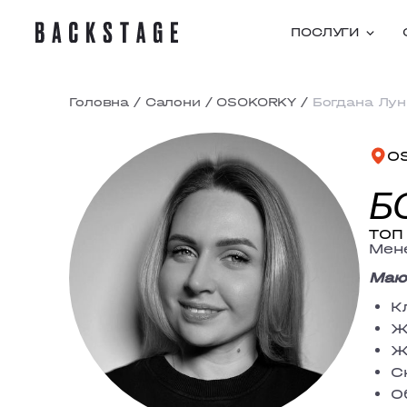
ПОСЛУГИ
Головна
/
Салони
/
OSOKORKY
/
Богдана Лу
O
Б
ТОП 
Мене
Маю 
К
Ж
Ж
С
О