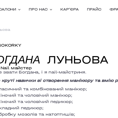
САЛОНИ
ПРО НАС
КАРʼЄРА
ПРАЙС
ФР
ньова
SOKORKY
ЛУНЬОВА
ОГДАНА
Nail майстер
 звати Богдана, і я nail-майстриня.
круті навички зі створення манікюру та вмію р
ласичний та комбінований манікюр;
іночий та чоловічий манікюр;
іночий та чоловічий педикюр;
кладний педикюр;
бробку мозолів та натоптишів;