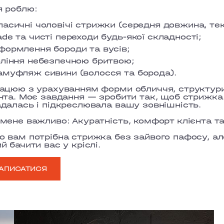
я роблю:
ласичні чоловічі стрижки (середня довжина, те
ade та чисті переходи будь-якої складності;
формлення бороди та вусів;
оління небезпечною бритвою;
амуфляж сивини (волосся та борода).
ацюю з урахуванням форми обличчя, структури
нта. Моє завдання — зробити так, щоб стрижка
далась і підкреслювала вашу зовнішність.
 мене важливо:
Акуратність, комфорт клієнта т
 вам потрібна стрижка без зайвого пафосу, ал
й бачити вас у кріслі.
АПИСАТИСЯ