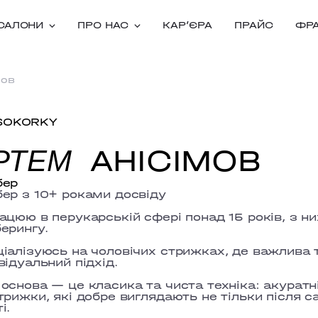
САЛОНИ
ПРО НАС
КАРʼЄРА
ПРАЙС
ФР
мов
SOKORKY
АНІСІМОВ
РТЕМ
бер
ер з 10+ роками досвіду
ацюю в перукарській сфері понад 15 років, з ни
ерингу.
іалізуюсь на чоловічих стрижках, де важлива 
відуальний підхід.
основа — це класика та чиста техніка: акурат
трижки, які добре виглядають не тільки після с
і.