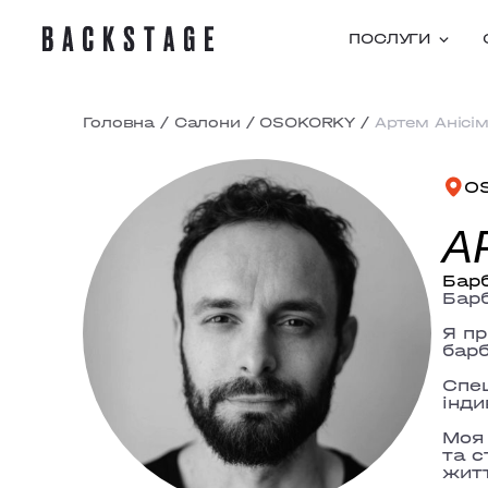
ПОСЛУГИ
Головна
/
Салони
/
OSOKORKY
/
Артем Анісі
O
А
Бар
Барб
Я пр
барб
Спец
інди
Моя 
та с
житт