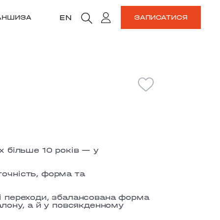
EN
АНШИЗА
ЗАПИСАТИСЯ
х більше 10 років — у
точність, форма та
ні переходи, збалансована форма
алону, а й у повсякденному