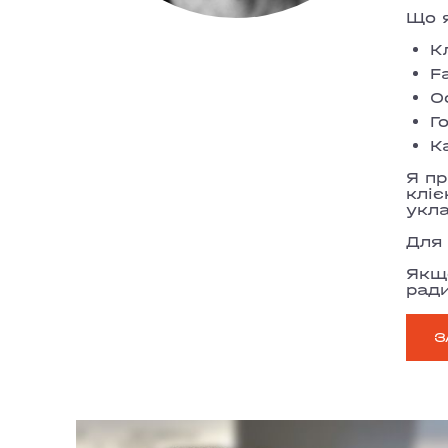
Що 
К
F
О
Г
К
Я пр
кліє
укла
Для
Якщо
ради
З