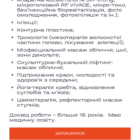
мікроголковий RF VIVACE, мікро-токи,
без’інєкційна біоревіталізація, фото
омолодження, фотоепіляція та ін.);
Ін’єкції;
Контурна пластика;
Трихологія (мезотерапія волосистої
частини голови, лікування
алопеції);
Міофасциальний масаж обличчя, шиї,
зони декольте;
Скульптурно-букальний ліфтинг-
масаж обличчя;
Підтримання краси, молодості та
здоров’я з середини;
Йога-терапія хребта, відновлення
суглобів та м’язів;
Цвяхотерапія, рефлекторний масаж
ступнів;
Досвід роботи – більше 15 років. Маю
медичну освіту.
ЗАПИСАТИСЯ