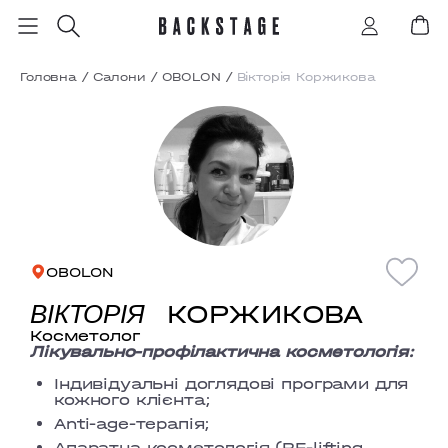
Головна
/
Салони
/
OBOLON
/
Вікторія Коржикова
OBOLON
КОРЖИКОВА
ВІКТОРІЯ
Косметолог
Лікувально-профілактична косметологія:
Індивідуальні доглядові програми для
кожного клієнта;
Аnti-age-терапія;
Апаратна косметологія (RF-lifting,