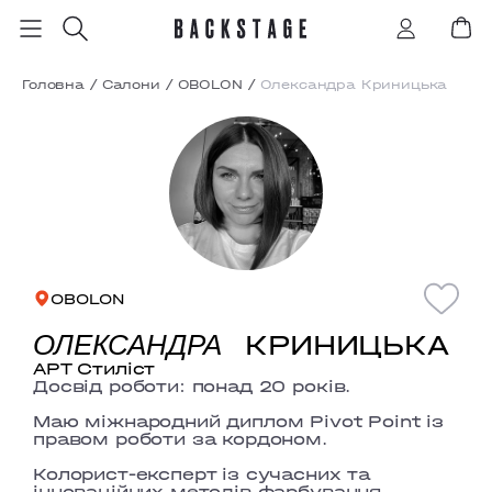
Головна
/
Салони
/
OBOLON
/
Олександра Криницька
OBOLON
КРИНИЦЬКА
ОЛЕКСАНДРА
АРТ Стиліст
Досвід роботи:
понад 20 років.
Маю міжнародний диплом
Pivot Point
із
правом роботи за кордоном.
Колорист-експерт
із сучасних та
інноваційних методів фарбування.