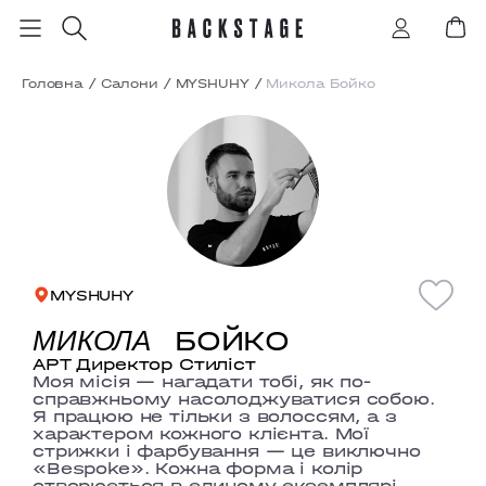
Головна
/
Салони
/
MYSHUHY
/
Микола Бойко
MYSHUHY
БОЙКО
МИКОЛА
АРТ Директор Стиліст
Моя місія — нагадати тобі, як по-
справжньому насолоджуватися собою.
Я працюю не тільки з волоссям, а з
характером кожного клієнта. Мої
стрижки і фарбування — це виключно
«Bespoke». Кожна форма і колір
створюється в єдиному екземплярі