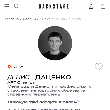
Головна
/
Салони
/
LYPKY
/
Денис Даценко
LYPKY
ДАЦЕНКО
ДЕНИС
АРТ Стиліст
Мене звати Денис, і я професіонал у
створенні неповторних образів та
справжніх перевтілень.
Виконую такі послуги в салоні:
Жіноча та чоловіча стрижка;