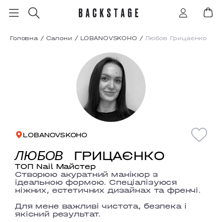
Головна
/
Салони
/
LOBANOVSKOHO
/
Любов Грицаєнко
LOBANOVSKOHO
ГРИЦАЄНКО
ЛЮБОВ
ТОП Nail Майстер
Створюю акуратний манікюр з
ідеальною формою. Спеціалізуюся
ніжних, естетичних дизайнах та френчі.
Для мене важливі чистота, безпека і
якісний результат.