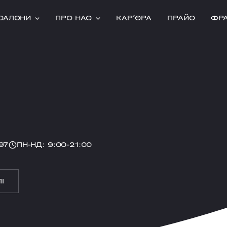
САЛОНИ
ПРО НАС
КАРʼЄРА
ПРАЙС
ФР
97
ПН-НД: 9:00-21:00
І