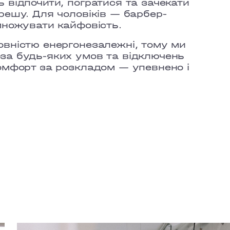
 відпочити, погратися та зачекати
решу. Для чоловіків — барбер-
множувати кайфовість.
овністю енергонезалежні, тому ми
за будь-яких умов та відключень
комфорт за розкладом — упевнено і