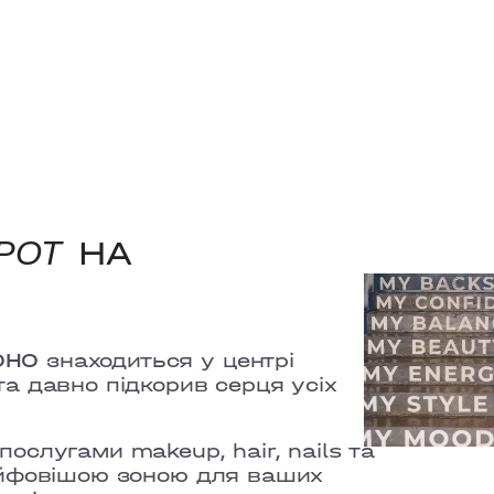
НА
SPOT
OHO
знаходиться у центрі
а давно підкорив серця усіх
ослугами makeup, hair, nails та
айфовішою зоною для ваших