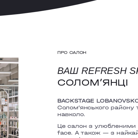
ПРО САЛОН
ВАШ REFRESH 
СОЛОМ’ЯНЦІ
BACKSTAGE LOBANOVSK
Солом’янського району т
навколо.
Це салон з улюбленими п
face. А також — з найк