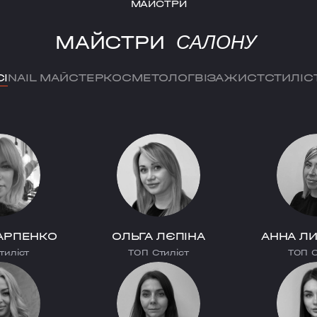
МАЙСТРИ
МАЙСТРИ
САЛОНУ
СІ
NAIL МАЙСТЕР
КОСМЕТОЛОГ
ВІЗАЖИСТ
СТИЛІС
АРПЕНКО
ОЛЬГА ЛЄПІНА
АННА Л
тиліст
ТОП Стиліст
ТОП С