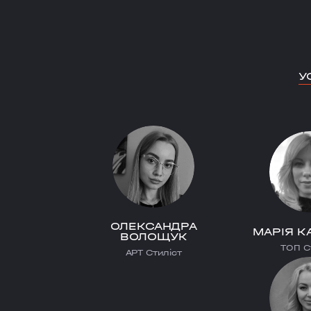
У
ОЛЕКСАНДРА
МАРІЯ К
ВОЛОЩУК
ТОП С
АРТ Стиліст