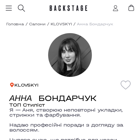
Головна
/
Салони
/
KLOVSKYI
/
Анна Бондарчук
KLOVSKYI
БОНДАРЧУК
АННА
ТОП Стиліст
Я — Аня, створюю неповторні укладки,
стрижки та фарбування.
Надаю професійні поради з догляду за
волоссям.
Чудово знаю, що потрібно для краси