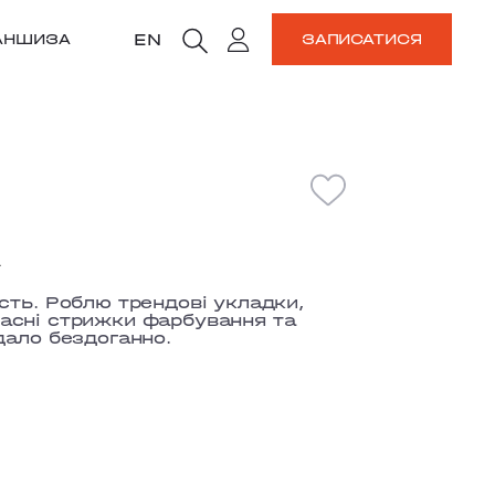
EN
АНШИЗА
ЗАПИСАТИСЯ
А
сть. Роблю трендові укладки,
учасні стрижки фарбування та
дало бездоганно.