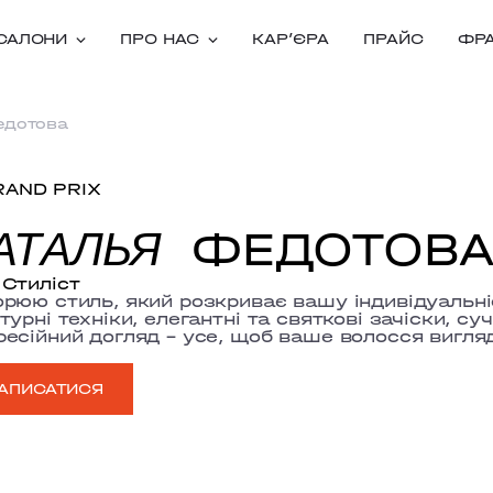
САЛОНИ
ПРО НАС
КАРʼЄРА
ПРАЙС
ФР
едотова
RAND PRIX
ФЕДОТОВ
АТАЛЬЯ
Стиліст
рюю стиль, який розкриває вашу індивідуальні
турні техніки, елегантні та святкові зачіски, с
есійний догляд – усе, щоб ваше волосся вигля
АПИСАТИСЯ