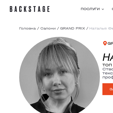
ПОСЛУГИ
Головна
/
Салони
/
GRAND PRIX
/
Наталья Ф
G
Н
ТОП 
Ство
текс
проф
З