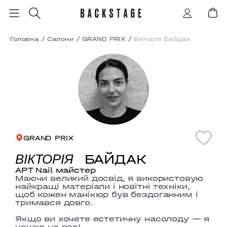
Головна
/
Салони
/
GRAND PRIX
/
Вікторія Байдак
GRAND PRIX
БАЙДАК
ВІКТОРІЯ
АРТ Nail майстер
Маючи великий досвід, я використовую
найкращі матеріали і новітні техніки,
щоб кожен манікюр був бездоганним і
тримався довго.
Якщо ви хочете естетичну насолоду — я
чекаю на вас!