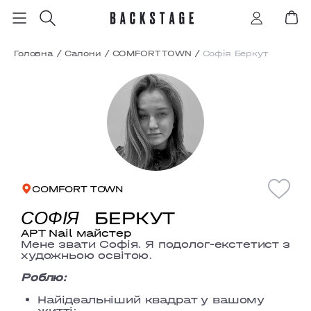
Головна
/
Салони
/
COMFORT TOWN
/
Софія Беркут
COMFORT TOWN
БЕРКУТ
СОФІЯ
АРТ Nail майстер
Мене звати Софія. Я подолог-екстетист з
художньою освітою.
Роблю:
Найідеальніший квадрат у вашому
житті;