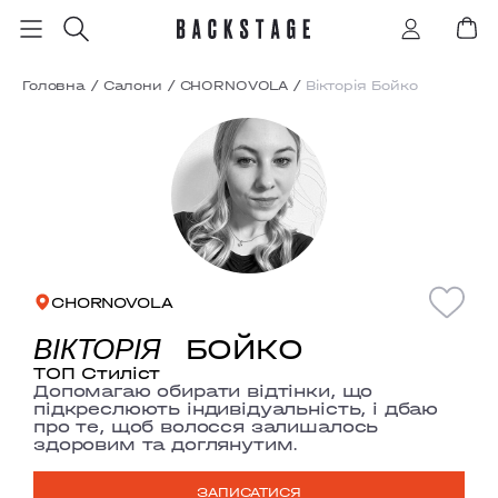
Головна
/
Салони
/
CHORNOVOLA
/
Вікторія Бойко
CHORNOVOLA
БОЙКО
ВІКТОРІЯ
ТОП Стиліст
Допомагаю обирати відтінки, що
підкреслюють індивідуальність, і дбаю
про те, щоб волосся залишалось
здоровим та доглянутим.
ЗАПИСАТИСЯ