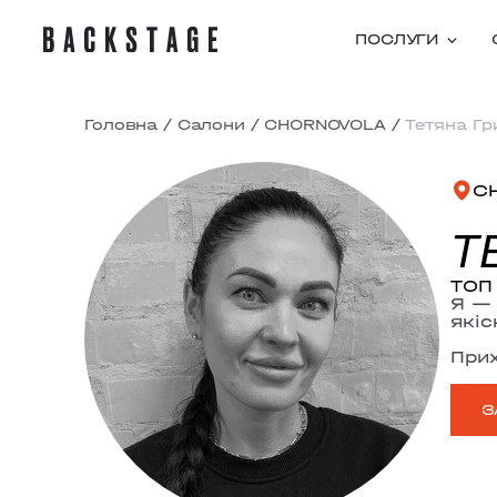
ПОСЛУГИ
Головна
/
Салони
/
CHORNOVOLA
/
Тетяна Г
C
Т
ТОП 
Я — 
якіс
Прих
З