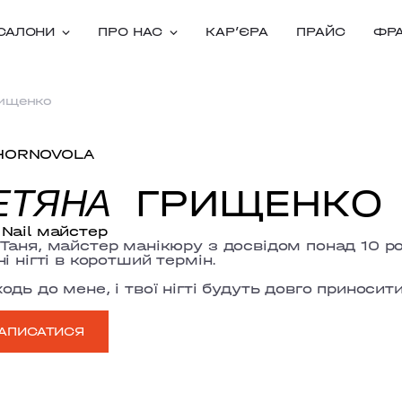
САЛОНИ
ПРО НАС
КАРʼЄРА
ПРАЙС
ФР
рищенко
HORNOVOLA
ГРИЩЕНКО
ЕТЯНА
Nail майстер
Таня, майстер манікюру з досвідом понад 10 рок
ні нігті в коротший термін.
одь до мене, і твої нігті будуть довго приносит
АПИСАТИСЯ