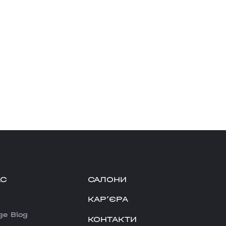
АС
САЛОНИ
КАРʼЄРА
ge Blog
КОНТАКТИ