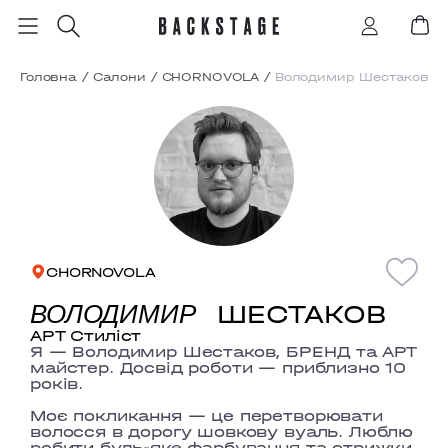
Головна
/
Салони
/
CHORNOVOLA
/
Володимир Шестаков
CHORNOVOLA
ШЕСТАКОВ
ВОЛОДИМИР
АРТ Стиліст
Я — Володимир Шестаков, БРЕНД та АРТ
майстер. Досвід роботи — приблизно 10
років.
Моє покликання — це перетворювати
волосся в дорогу шовкову вуаль. Люблю
робити будь-яке фарбування та стрижки.