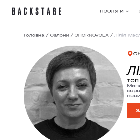
ПОСЛУГИ
Головна
/
Салони
/
CHORNOVOLA
/
Лілія Мас
C
Л
ТОП 
Мене
коро
носи
З