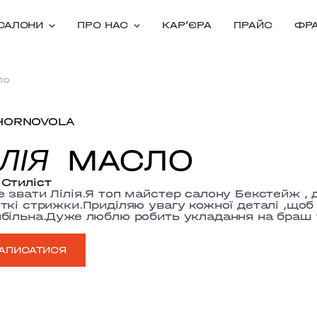
САЛОНИ
ПРО НАС
КАРʼЄРА
ПРАЙС
ФР
ло
HORNOVOLA
МАСЛО
ІЛІЯ
Стиліст
 звати Лілія.Я топ майстер салону Бекстейж , 
ткі стрижки.Приділяю увагу кожної деталі ,щоб
більна.Дуже люблю робить укладання на браш 
АПИСАТИСЯ