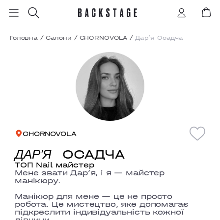
Головна
/
Салони
/
CHORNOVOLA
/
Дар’я Осадча
CHORNOVOLA
ОСАДЧА
ДАР’Я
ТОП Nail майстер
Мене звати Дарʼя, і я — майстер
манікюру.
Манікюр для мене — це не просто
робота. Це мистецтво, яке допомагає
підкреслити індивідуальність кожної
дівчини.