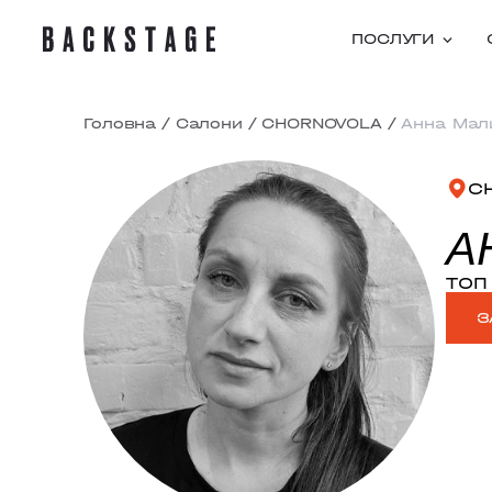
ПОСЛУГИ
Головна
/
Салони
/
CHORNOVOLA
/
Анна Мал
C
А
ТОП 
З