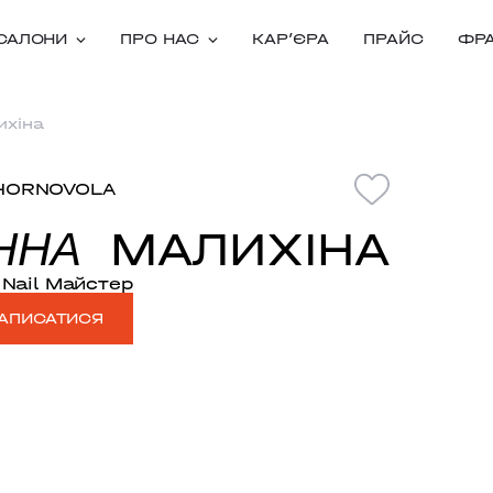
САЛОНИ
ПРО НАС
КАРʼЄРА
ПРАЙС
ФР
ихіна
HORNOVOLA
МАЛИХІНА
ННА
Nail Майстер
АПИСАТИСЯ