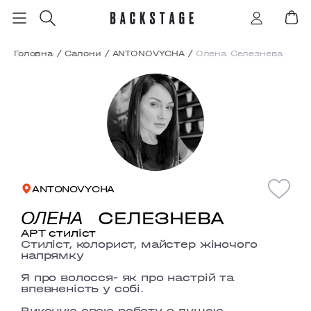
Головна
/
Салони
/
ANTONOVYCHA
/
Олена Селезнева
ANTONOVYCHA
СЕЛЕЗНЕВА
ОЛЕНА
АРТ стиліст
Стиліст, колорист, майстер жіночого
напрямку
Я про волосся- як про настрій та
впевненість у собі.
Виконую свою роботу з душею.