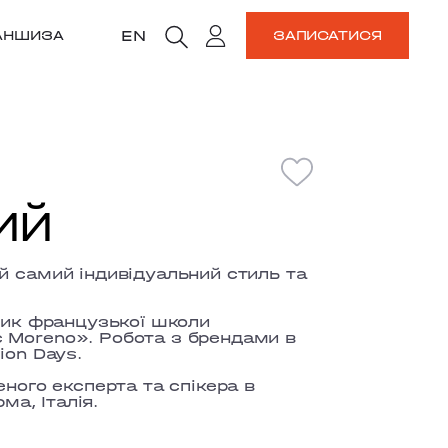
EN
АНШИЗА
ЗАПИСАТИСЯ
ИЙ
й самий індивідуальний стиль та
кник французької школи
 Moreno». Робота з брендами в
ion Days.
еного експерта та спікера в
ма, Італія.