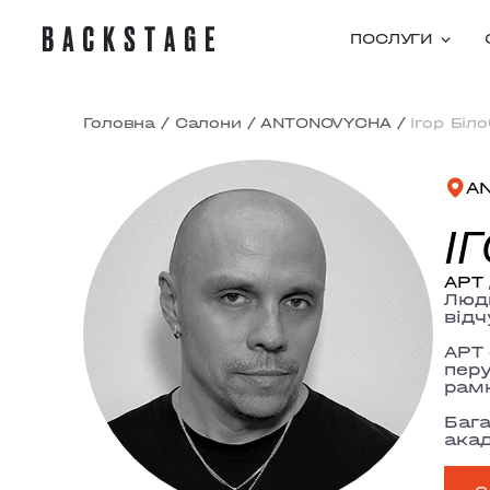
ПОСЛУГИ
Головна
/
Салони
/
ANTONOVYCHA
/
Ігор Біл
A
І
АРТ 
Люди
відч
АРТ 
перу
рамк
Бага
акад