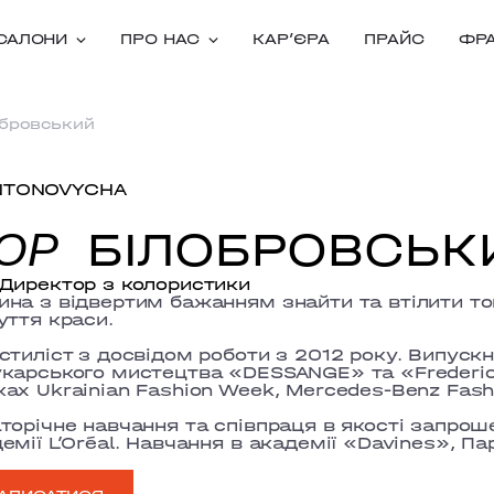
САЛОНИ
ПРО НАС
КАРʼЄРА
ПРАЙС
ФР
обровський
NTONOVYCHA
БІЛОБРОВСЬК
ГОР
Директор з колористики
на з відвертим бажанням знайти та втілити то
уття краси.
стиліст з досвідом роботи з 2012 року. Випус
карського мистецтва «DESSANGE» та «Frederic
ах Ukrainian Fashion Week, Mercedes-Benz Fash
торічне навчання та співпраця в якості запрош
емії L’Oréal. Навчання в академії «Davines», Пар