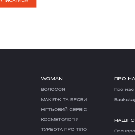
АПИСАТИСЯ
WOMAN
ПРО Н
ВОЛОССЯ
Про нас
МАКІЯЖ ТА БРОВИ
Backsta
НІГТЬОВИЙ СЕРВІС
КОСМЕТОЛОГІЯ
НАШІ 
ТУРБОТА ПРО ТІЛО
Cпецпро